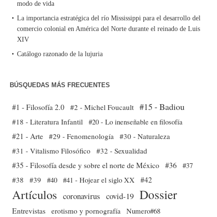
modo de vida
La importancia estratégica del río Mississippi para el desarrollo del
comercio colonial en América del Norte durante el reinado de Luis
XIV
Catálogo razonado de la lujuria
BÚSQUEDAS MÁS FRECUENTES
#15 - Badiou
#1 - Filosofía 2.0
#2 - Michel Foucault
#18 - Literatura Infantil
#20 - Lo inenseñable en filosofía
#21 - Arte
#29 - Fenomenología
#30 - Naturaleza
#31 - Vitalismo Filosófico
#32 - Sexualidad
#35 - Filosofía desde y sobre el norte de México
#36
#37
#38
#39
#40
#41 - Hojear el siglo XX
#42
Dossier
Artículos
coronavirus
covid-19
Entrevistas
erotismo y pornografía
Numero#68