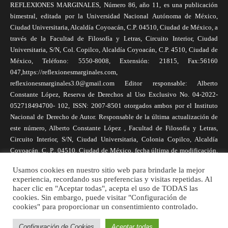
REFLEXIONES MARGINALES, Número 86, año 11, es una publicación
bimestral, editada por la Universidad Nacional Autónoma de México,
Ciudad Universitaria, Alcaldía Coyoacán, C.P. 04510, Ciudad de México, a
través de la Facultad de Filosofía y Letras, Circuito Interior, Ciudad
Universitaria, S/N, Col. Copilco, Alcaldía Coyoacán, C.P. 4510, Ciudad de
México, Teléfono: 5550-8008, Extensión: 21815, Fax:56160
047,https://reflexionesmarginales.com,
reflexionesmarginales3.0@gmail.com Editor responsable: Alberto
Constante López, Reserva de Derechos al Uso Exclusivo No. 04-2022-
052718494700- 102, ISSN: 2007-8501 otorgados ambos por el Instituto
Nacional de Derecho de Autor. Responsable de la última actualización de
este número, Alberto Constante López , Facultad de Filosofía y Letras,
Circuito Interior, S/N, Ciudad Universitaria, Colonia Copilco, Alcaldía
Coyoacán, C. P., 04510, Ciudad de México, fecha última de modificación,
1 de abril de 2025. Las opiniones expresadas por los autores no
Usamos cookies en nuestro sitio web para brindarle la mejor
necesariamente reflejan la postura de la revista, ni de Universidad Nacional
experiencia, recordando sus preferencias y visitas repetidas. Al
Autónoma de México. Los autores son responsables de los contenidos de
hacer clic en "Aceptar todas", acepta el uso de TODAS las
sus artículos. Se autoriza la reproducción total o parcial de los textos aquí
cookies. Sin embargo, puede visitar "Configuración de
cookies" para proporcionar un consentimiento controlado.
publicados siempre y cuando se cite la fuente completa y la dirección
electrónica de la publicación.
Configuración de Cookies
Aceptar todas