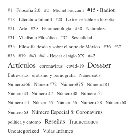
#15 - Badiou
#1 - Filosofía 2.0
#2 - Michel Foucault
#18 - Literatura Infantil
#20 - Lo inenseñable en filosofía
#21 - Arte
#29 - Fenomenología
#30 - Naturaleza
#31 - Vitalismo Filosófico
#32 - Sexualidad
#35 - Filosofía desde y sobre el norte de México
#36
#37
#38
#39
#40
#41 - Hojear el siglo XX
#42
Dossier
Artículos
coronavirus
covid-19
Entrevistas
erotismo y pornografía
Numero#68
Número#66
Número#72
Número#75
Número#81
Número 51
Número 43
Número 47
Número 48
Número 54
Número 56
Número 58
Número 60
Número 55
Número Especial 8: Coronavirus
Número 63
Reseñas
Traducciones
política y entorno
Uncategorized
Vidas Infames