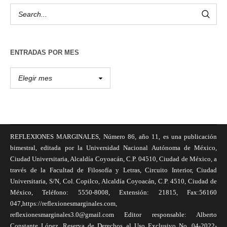
ENTRADAS POR MES
REFLEXIONES MARGINALES, Número 86, año 11, es una publicación
bimestral, editada por la Universidad Nacional Autónoma de México,
Ciudad Universitaria, Alcaldía Coyoacán, C.P. 04510, Ciudad de México, a
través de la Facultad de Filosofía y Letras, Circuito Interior, Ciudad
Universitaria, S/N, Col. Copilco, Alcaldía Coyoacán, C.P. 4510, Ciudad de
México, Teléfono: 5550-8008, Extensión: 21815, Fax:56160
047,https://reflexionesmarginales.com,
reflexionesmarginales3.0@gmail.com Editor responsable: Alberto
Constante López, Reserva de Derechos al Uso Exclusivo No. 04-2022-