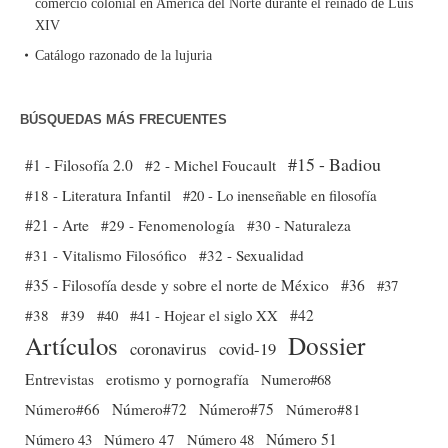
comercio colonial en América del Norte durante el reinado de Luis
XIV
Catálogo razonado de la lujuria
BÚSQUEDAS MÁS FRECUENTES
#15 - Badiou
#1 - Filosofía 2.0
#2 - Michel Foucault
#18 - Literatura Infantil
#20 - Lo inenseñable en filosofía
#21 - Arte
#29 - Fenomenología
#30 - Naturaleza
#31 - Vitalismo Filosófico
#32 - Sexualidad
#35 - Filosofía desde y sobre el norte de México
#36
#37
#38
#39
#40
#41 - Hojear el siglo XX
#42
Dossier
Artículos
coronavirus
covid-19
Entrevistas
erotismo y pornografía
Numero#68
Número#66
Número#72
Número#75
Número#81
Número 51
Número 43
Número 47
Número 48