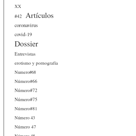
XX
Artículos
#42
coronavirus
covid-19
Dossier
Entrevistas
erotismo y pornografía
Numero#68
Número#66
Número#72
Número#75
Número#81
Número 43
Número 47
Número 48