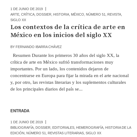
1 DE JUNIO DE 2019
ARTE
,
CRÍTICA
,
DOSSIER
,
HISTORIA
,
MÉXICO
,
NÚMERO 51
,
REVISTA
,
SIGLO XX
Los contextos de la crítica de arte en
México en los inicios del siglo XX
BY
FERNANDO IBARRA CHÁVEZ
Resumen Durante los primeros 30 años del siglo XX, la
crítica de arte en México sufrió transformaciones muy
importantes. Por un lado, los contenidos dejaron de
concentrarse en Europa para fijar la mirada en el arte nacional
y, por otro, las revistas literarias y los suplementos culturales
de los principales diarios del país se...
ENTRADA
1 DE JUNIO DE 2019
BIBLIOGRAFÍA
,
DOSSIER
,
EDITORIALES
,
HEMEROGRAFÍA
,
HISTORIA DE LA
EDICIÓN
,
NÚMERO 51
,
REVISTAS LITERARIAS
,
SIGLO XX