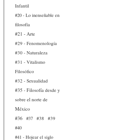
Infantil
#20 - Lo inenseñable en
filosofía
#21 - Arte
#29 - Fenomenología
#30 - Naturaleza
#31 - Vitalismo
Filosófico
#32 - Sexualidad
#35 - Filosofía desde y
sobre el norte de
México
#36
#37
#38
#39
#40
#41 - Hojear el siglo