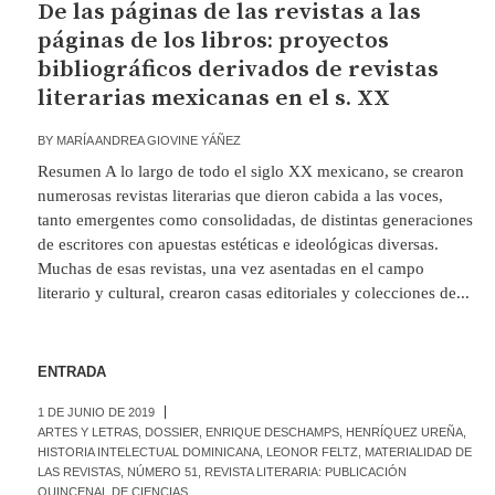
De las páginas de las revistas a las
páginas de los libros: proyectos
bibliográficos derivados de revistas
literarias mexicanas en el s. XX
BY
MARÍA ANDREA GIOVINE YÁÑEZ
Resumen A lo largo de todo el siglo XX mexicano, se crearon
numerosas revistas literarias que dieron cabida a las voces,
tanto emergentes como consolidadas, de distintas generaciones
de escritores con apuestas estéticas e ideológicas diversas.
Muchas de esas revistas, una vez asentadas en el campo
literario y cultural, crearon casas editoriales y colecciones de...
ENTRADA
1 DE JUNIO DE 2019
ARTES Y LETRAS
,
DOSSIER
,
ENRIQUE DESCHAMPS
,
HENRÍQUEZ UREÑA
,
HISTORIA INTELECTUAL DOMINICANA
,
LEONOR FELTZ
,
MATERIALIDAD DE
LAS REVISTAS
,
NÚMERO 51
,
REVISTA LITERARIA: PUBLICACIÓN
QUINCENAL DE CIENCIAS