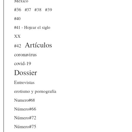
México
#36
#37
#38
#39
#40
#41 - Hojear el siglo
XX
Artículos
#42
coronavirus
covid-19
Dossier
Entrevistas
erotismo y pornografía
Numero#68
Número#66
Número#72
Número#75