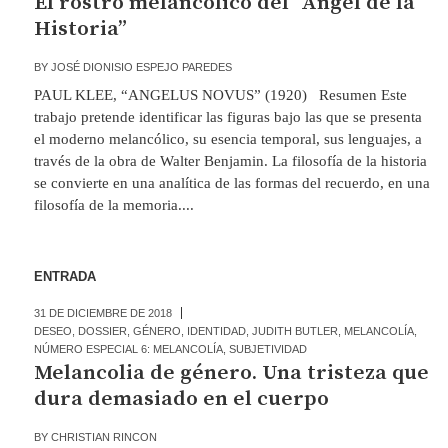
El rostro melancólico del “Ángel de la
Historia”
BY
JOSÉ DIONISIO ESPEJO PAREDES
PAUL KLEE, “ANGELUS NOVUS” (1920) Resumen Este
trabajo pretende identificar las figuras bajo las que se presenta
el moderno melancólico, su esencia temporal, sus lenguajes, a
través de la obra de Walter Benjamin. La filosofía de la historia
se convierte en una analítica de las formas del recuerdo, en una
filosofía de la memoria....
ENTRADA
31 DE DICIEMBRE DE 2018
DESEO
,
DOSSIER
,
GÉNERO
,
IDENTIDAD
,
JUDITH BUTLER
,
MELANCOLÍA
,
NÚMERO ESPECIAL 6: MELANCOLÍA
,
SUBJETIVIDAD
Melancolia de género. Una tristeza que
dura demasiado en el cuerpo
BY
CHRISTIAN RINCON