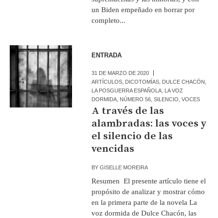
un Biden empeñado en borrar por
completo...
ENTRADA
31 DE MARZO DE 2020
ARTÍCULOS
,
DICOTOMÍAS
,
DULCE CHACÓN
,
LA POSGUERRA ESPAÑOLA
,
LA VOZ
DORMIDA
,
NÚMERO 56
,
SILENCIO
,
VOCES
A través de las
alambradas: las voces y
el silencio de las
vencidas
BY
GISELLE MOREIRA
Resumen El presente artículo tiene el
propósito de analizar y mostrar cómo
en la primera parte de la novela La
voz dormida de Dulce Chacón, las