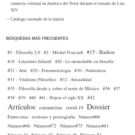
comercio colonial en América del Norte durante el reinado de Luis
XIV
Catálogo razonado de la lujuria
BÚSQUEDAS MÁS FRECUENTES
#15 - Badiou
#1 - Filosofía 2.0
#2 - Michel Foucault
#18 - Literatura Infantil
#20 - Lo inenseñable en filosofía
#21 - Arte
#29 - Fenomenología
#30 - Naturaleza
#31 - Vitalismo Filosófico
#32 - Sexualidad
#35 - Filosofía desde y sobre el norte de México
#36
#37
#38
#39
#40
#41 - Hojear el siglo XX
#42
Dossier
Artículos
coronavirus
covid-19
Entrevistas
erotismo y pornografía
Numero#68
Número#66
Número#72
Número#75
Número#81
Número 51
Número 43
Número 47
Número 48