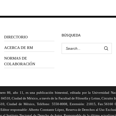
BÚSQUEDA
DIRECTORIO
ACERCA DE RM
NORMAS DE
COLABORACIÓN
6, año 11, es una publicación bimestral, editada por la Universidad Na
 04510, Ciudad de México, a través de la Facultad de Filosofía y Letras, Circuito In
510, Ciudad de México, Teléfono: 5550-8008, Extensión: 21815, Fax:56160 047
Editor responsable: Alberto Constante López, Reserva de Derechos al Uso Excl
el Instituto Nacional de Derecho de Autor. Responsable de la última actualizac