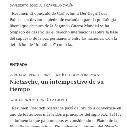
BY
ALBERTO JOSÉ LUIS CARRILLO CANÁN
Resumen El opúsculo de Carl Schmitt Der Begriff des
Politischen devino la piedra de escándalo para la politología
liberal que después de la Segunda Guerra Mundial se ha
ocupado de desarrollar el derecho internacional sobre la base
del supuesto de la paz permanente entre las naciones. Con la
definición de “lo político” como la...
ENTRADA
25 DE NOVIEMBRE DE 2022
ARTÍCULOS#72
,
NÚMERO#72
Nietzsche, un intempestivo de su
tiempo
BY
JUAN CARLOS GONZÁLEZ CALDITO
Resumen Friedrich Nietzsche pasó del olvido a convertirse en
uno de los autores más leídos a principios del siglo XX. Tal fue
su influencia que para muchos es considerado el Platón de la
filosofía contemporánea. Sin embargo, la historia del filósofo