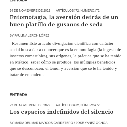
ENTRADA
24 DE NOVIEMBRE DE 2022
ARTÍCULOS#72
,
NÚMERO#72
Entomofagia, la aversión detrás de un
buen platillo de gusanos de seda
BY
PAULINA LERCH LÓPEZ
Resumen Este artículo divulgación científica con carácter
social busca dar a conocer que es la entomofagia (la ingesta de
insectos comestibles), sus orígenes, la práctica que se ha tenido
en México, saber cómo se produce, los múltiples beneficios
que se desconocen, el temor y aversión que se le ha tenido y
tratar de entender...
ENTRADA
22 DE NOVIEMBRE DE 2022
ARTÍCULOS#72
,
NÚMERO#72
Los espacios indefinidos del silencio
BY
MARÍA DEL MAR MARCOS CARRETERO / JOSÉ YÁÑEZ OCHOA