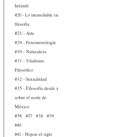
Infantil
#20 - Lo inenseñable en
filosofía
#21 - Arte
#29 - Fenomenología
#30 - Naturaleza
#31 - Vitalismo
Filosófico
#32 - Sexualidad
#35 - Filosofía desde y
sobre el norte de
México
#36
#37
#38
#39
#40
#41 - Hojear el siglo