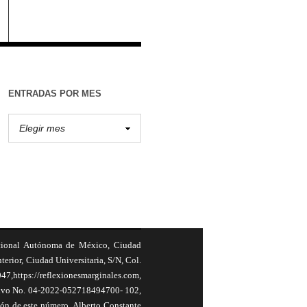
ENTRADAS POR MES
cional Autónoma de México, Ciudad
terior, Ciudad Universitaria, S/N, Col.
,https://reflexionesmarginales.com,
usivo No. 04-2022-052718494700- 102,
ión de este número, Alberto Constante