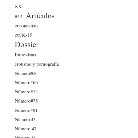
XX
Artículos
#42
coronavirus
covid-19
Dossier
Entrevistas
erotismo y pornografía
Numero#68
Número#66
Número#72
Número#75
Número#81
Número 43
Número 47
Número 48