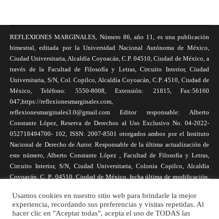
REFLEXIONES MARGINALES, Número 86, año 11, es una publicación
bimestral, editada por la Universidad Nacional Autónoma de México,
Ciudad Universitaria, Alcaldía Coyoacán, C.P. 04510, Ciudad de México, a
través de la Facultad de Filosofía y Letras, Circuito Interior, Ciudad
Universitaria, S/N, Col. Copilco, Alcaldía Coyoacán, C.P. 4510, Ciudad de
México, Teléfono: 5550-8008, Extensión: 21815, Fax:56160
047,https://reflexionesmarginales.com,
reflexionesmarginales3.0@gmail.com Editor responsable: Alberto
Constante López, Reserva de Derechos al Uso Exclusivo No. 04-2022-
052718494700- 102, ISSN: 2007-8501 otorgados ambos por el Instituto
Nacional de Derecho de Autor. Responsable de la última actualización de
este número, Alberto Constante López , Facultad de Filosofía y Letras,
Circuito Interior, S/N, Ciudad Universitaria, Colonia Copilco, Alcaldía
Coyoacán, C. P., 04510, Ciudad de México, fecha última de modificación,
1 de abril de 2025. Las opiniones expresadas por los autores no
Usamos cookies en nuestro sitio web para brindarle la mejor
necesariamente reflejan la postura de la revista, ni de Universidad Nacional
experiencia, recordando sus preferencias y visitas repetidas. Al
Autónoma de México. Los autores son responsables de los contenidos de
hacer clic en "Aceptar todas", acepta el uso de TODAS las