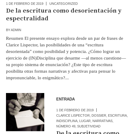
1 DE FEBRERO DE 2019
UNCATEGORIZED
De la escritura como desorientación y
espectralidad
BY
ADMIN
Resumen El presente ensayo explora desde un par de frases de
Clarice Lispector, las posibilidades de una “escritura
desorientada” como posibilidad y potencia. ¿Cómo lograr un
ejercicio de (IN)Disciplina que desarme —al menos cuestione—
su propio sistema de enunciación? ¿Este tipo de escritura
posibilita otras formas narrativas y afectivas para pensar lo
impronunciable, lo enigmático?...
ENTRADA
1 DE FEBRERO DE 2019
CLARICE LISPECTOR
,
DOSSIER
,
ESCRITURA
,
INDISCIPLINA
,
LUGAR
,
NARRATIVAS
,
NÚMERO 49
,
SUBJETIVIDAD
De la escritura como