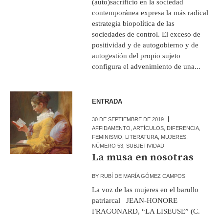
(auto)sacrificio en la sociedad
contemporánea expresa la más radical
estrategia biopolítica de las
sociedades de control. El exceso de
positividad y de autogobierno y de
autogestión del propio sujeto
configura el advenimiento de una...
ENTRADA
30 DE SEPTIEMBRE DE 2019
AFFIDAMENTO
,
ARTÍCULOS
,
DIFERENCIA
,
FEMINISMO
,
LITERATURA
,
MUJERES
,
NÚMERO 53
,
SUBJETIVIDAD
La musa en nosotras
BY
RUBÍ DE MARÍA GÓMEZ CAMPOS
La voz de las mujeres en el barullo
patriarcal JEAN-HONORE
FRAGONARD, “LA LISEUSE” (C.