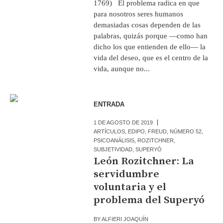
1769) El problema radica en que
para nosotros seres humanos
demasiadas cosas dependen de las
palabras, quizás porque —como han
dicho los que entienden de ello— la
vida del deseo, que es el centro de la
vida, aunque no...
ENTRADA
1 DE AGOSTO DE 2019
ARTÍCULOS
,
EDIPO
,
FREUD
,
NÚMERO 52
,
PSICOANÁLISIS
,
ROZITCHNER
,
SUBJETIVIDAD
,
SUPERYÓ
León Rozitchner: La
servidumbre
voluntaria y el
problema del Superyó
BY
ALFIERI JOAQUÍN