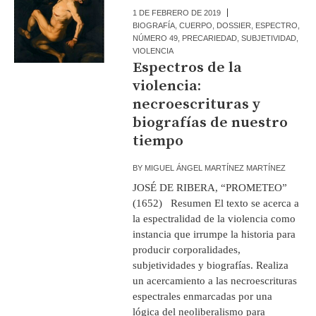
1 DE FEBRERO DE 2019
BIOGRAFÍA
,
CUERPO
,
DOSSIER
,
ESPECTRO
,
NÚMERO 49
,
PRECARIEDAD
,
SUBJETIVIDAD
,
VIOLENCIA
Espectros de la
violencia:
necroescrituras y
biografías de nuestro
tiempo
BY
MIGUEL ÁNGEL MARTÍNEZ MARTÍNEZ
JOSÉ DE RIBERA, “PROMETEO”
(1652) Resumen El texto se acerca a
la espectralidad de la violencia como
instancia que irrumpe la historia para
producir corporalidades,
subjetividades y biografías. Realiza
un acercamiento a las necroescrituras
espectrales enmarcadas por una
lógica del neoliberalismo para