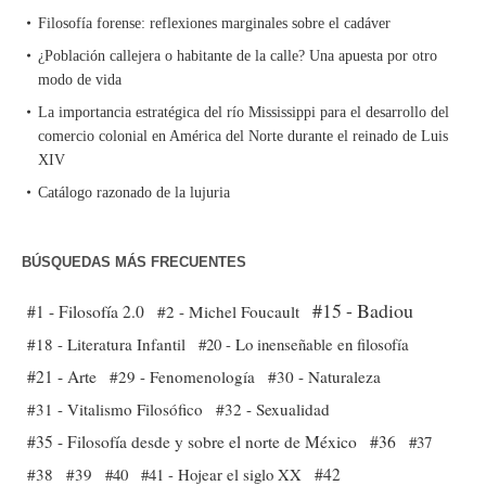
Filosofía forense: reflexiones marginales sobre el cadáver
¿Población callejera o habitante de la calle? Una apuesta por otro
modo de vida
La importancia estratégica del río Mississippi para el desarrollo del
comercio colonial en América del Norte durante el reinado de Luis
XIV
Catálogo razonado de la lujuria
BÚSQUEDAS MÁS FRECUENTES
#15 - Badiou
#1 - Filosofía 2.0
#2 - Michel Foucault
#18 - Literatura Infantil
#20 - Lo inenseñable en filosofía
#21 - Arte
#29 - Fenomenología
#30 - Naturaleza
#31 - Vitalismo Filosófico
#32 - Sexualidad
#35 - Filosofía desde y sobre el norte de México
#36
#37
#38
#39
#40
#41 - Hojear el siglo XX
#42