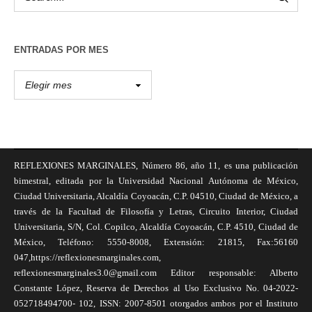
ENTRADAS POR MES
REFLEXIONES MARGINALES, Número 86, año 11, es una publicación
bimestral, editada por la Universidad Nacional Autónoma de México,
Ciudad Universitaria, Alcaldía Coyoacán, C.P. 04510, Ciudad de México, a
través de la Facultad de Filosofía y Letras, Circuito Interior, Ciudad
Universitaria, S/N, Col. Copilco, Alcaldía Coyoacán, C.P. 4510, Ciudad de
México, Teléfono: 5550-8008, Extensión: 21815, Fax:56160
047,https://reflexionesmarginales.com,
reflexionesmarginales3.0@gmail.com Editor responsable: Alberto
Constante López, Reserva de Derechos al Uso Exclusivo No. 04-2022-
052718494700- 102, ISSN: 2007-8501 otorgados ambos por el Instituto