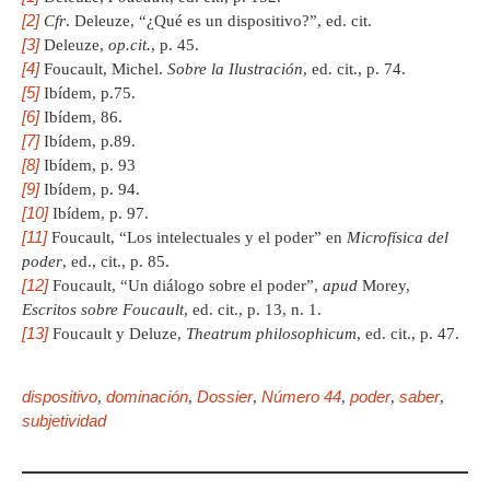
[2]
Cfr
. Deleuze, “¿Qué es un dispositivo?”, ed. cit.
[3]
Deleuze,
op.cit.
, p. 45.
[4]
Foucault, Michel.
Sobre la Ilustración
, ed. cit., p. 74.
[5]
Ibídem, p.75.
[6]
Ibídem, 86.
[7]
Ibídem, p.89.
[8]
Ibídem, p. 93
[9]
Ibídem, p. 94.
[10]
Ibídem, p. 97.
[11]
Foucault, “Los intelectuales y el poder” en
Microfísica del
poder
, ed., cit., p. 85.
[12]
Foucault, “Un diálogo sobre el poder”,
apud
Morey,
Escritos sobre Foucault
, ed. cit., p. 13, n. 1.
[13]
Foucault y Deluze,
Theatrum philosophicum
, ed. cit., p. 47.
dispositivo
dominación
Dossier
Número 44
poder
saber
,
,
,
,
,
,
subjetividad