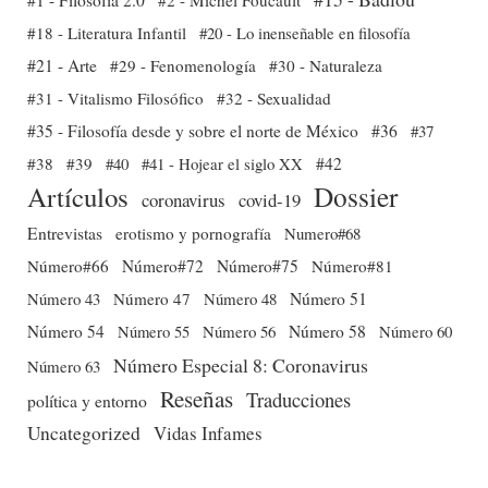
#1 - Filosofía 2.0
#2 - Michel Foucault
#18 - Literatura Infantil
#20 - Lo inenseñable en filosofía
#21 - Arte
#29 - Fenomenología
#30 - Naturaleza
#31 - Vitalismo Filosófico
#32 - Sexualidad
#35 - Filosofía desde y sobre el norte de México
#36
#37
#38
#39
#40
#41 - Hojear el siglo XX
#42
Dossier
Artículos
coronavirus
covid-19
Entrevistas
erotismo y pornografía
Numero#68
Número#66
Número#72
Número#75
Número#81
Número 51
Número 43
Número 47
Número 48
Número 54
Número 56
Número 58
Número 60
Número 55
Número Especial 8: Coronavirus
Número 63
Reseñas
Traducciones
política y entorno
Uncategorized
Vidas Infames