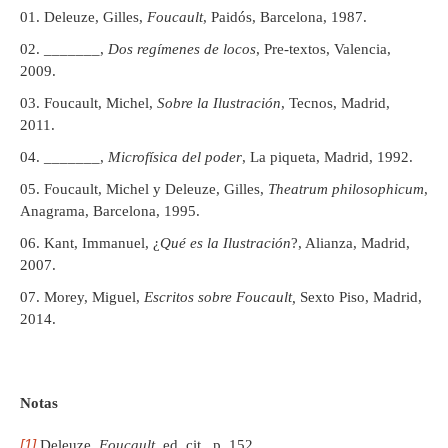
Deleuze, Gilles,
Foucault
, Paidós, Barcelona, 1987.
_______,
Dos regímenes de locos
, Pre-textos, Valencia,
2009.
Foucault, Michel,
Sobre la Ilustración
, Tecnos, Madrid,
2011.
_______,
Microfísica del poder
, La piqueta, Madrid, 1992.
Foucault, Michel y Deleuze, Gilles,
Theatrum philosophicum
,
Anagrama, Barcelona, 1995.
Kant, Immanuel, ¿
Qué es la Ilustración
?, Alianza, Madrid,
2007.
Morey, Miguel,
Escritos sobre Foucault,
Sexto Piso, Madrid,
2014.
Notas
[1]
Deleuze,
Foucault
, ed. cit., p. 152.