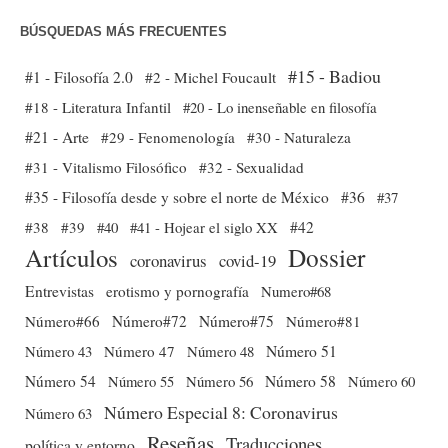
BÚSQUEDAS MÁS FRECUENTES
#15 - Badiou
#1 - Filosofía 2.0
#2 - Michel Foucault
#18 - Literatura Infantil
#20 - Lo inenseñable en filosofía
#21 - Arte
#29 - Fenomenología
#30 - Naturaleza
#31 - Vitalismo Filosófico
#32 - Sexualidad
#35 - Filosofía desde y sobre el norte de México
#36
#37
#38
#39
#40
#41 - Hojear el siglo XX
#42
Dossier
Artículos
coronavirus
covid-19
Entrevistas
erotismo y pornografía
Numero#68
Número#66
Número#72
Número#75
Número#81
Número 51
Número 43
Número 47
Número 48
Número 54
Número 56
Número 58
Número 60
Número 55
Número Especial 8: Coronavirus
Número 63
Reseñas
Traducciones
política y entorno