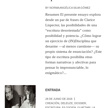
BY
NORMA ANGÉLICA SILVA GÓMEZ
Resumen El presente ensayo explora
desde un par de frases de Clarice
Lispector, las posibilidades de una
“escritura desorientada” como
posibilidad y potencia. ¿Cómo lograr
un ejercicio de (IN)Disciplina que
desarme —al menos cuestione— su
propio sistema de enunciación? ¿Este
tipo de escritura posibilita otras
formas narrativas y afectivas para
pensar lo impronunciable, lo
enigmático?...
ENTRADA
28 DE JUNIO DE 2018
CREACIÓN
,
DELEUZE
,
DOSSIER
,
ESCRITURA
,
FILOSOFÍA
,
GUATTARI
,
LA