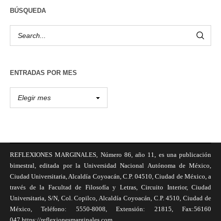
BÚSQUEDA
ENTRADAS POR MES
REFLEXIONES MARGINALES, Número 86, año 11, es una publicación
bimestral, editada por la Universidad Nacional Autónoma de México,
Ciudad Universitaria, Alcaldía Coyoacán, C.P. 04510, Ciudad de México, a
través de la Facultad de Filosofía y Letras, Circuito Interior, Ciudad
Universitaria, S/N, Col. Copilco, Alcaldía Coyoacán, C.P. 4510, Ciudad de
México, Teléfono: 5550-8008, Extensión: 21815, Fax:56160
047,https://reflexionesmarginales.com,