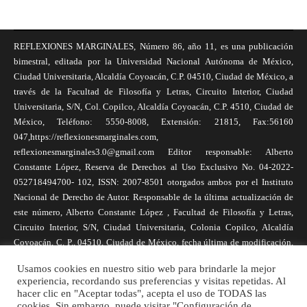
REFLEXIONES MARGINALES, Número 86, año 11, es una publicación
bimestral, editada por la Universidad Nacional Autónoma de México,
Ciudad Universitaria, Alcaldía Coyoacán, C.P. 04510, Ciudad de México, a
través de la Facultad de Filosofía y Letras, Circuito Interior, Ciudad
Universitaria, S/N, Col. Copilco, Alcaldía Coyoacán, C.P. 4510, Ciudad de
México, Teléfono: 5550-8008, Extensión: 21815, Fax:56160
047,https://reflexionesmarginales.com,
reflexionesmarginales3.0@gmail.com Editor responsable: Alberto
Constante López, Reserva de Derechos al Uso Exclusivo No. 04-2022-
052718494700- 102, ISSN: 2007-8501 otorgados ambos por el Instituto
Nacional de Derecho de Autor. Responsable de la última actualización de
este número, Alberto Constante López , Facultad de Filosofía y Letras,
Circuito Interior, S/N, Ciudad Universitaria, Colonia Copilco, Alcaldía
Coyoacán, C. P., 04510, Ciudad de México, fecha última de modificación,
1 de abril de 2025. Las opiniones expresadas por los autores no
Usamos cookies en nuestro sitio web para brindarle la mejor
necesariamente reflejan la postura de la revista, ni de Universidad Nacional
experiencia, recordando sus preferencias y visitas repetidas. Al
Autónoma de México. Los autores son responsables de los contenidos de
hacer clic en "Aceptar todas", acepta el uso de TODAS las
sus artículos. Se autoriza la reproducción total o parcial de los textos aquí
cookies. Sin embargo, puede visitar "Configuración de