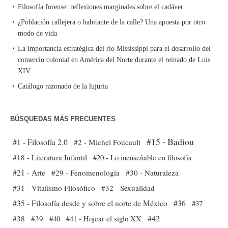
Filosofía forense: reflexiones marginales sobre el cadáver
¿Población callejera o habitante de la calle? Una apuesta por otro
modo de vida
La importancia estratégica del río Mississippi para el desarrollo del
comercio colonial en América del Norte durante el reinado de Luis
XIV
Catálogo razonado de la lujuria
BÚSQUEDAS MÁS FRECUENTES
#15 - Badiou
#1 - Filosofía 2.0
#2 - Michel Foucault
#18 - Literatura Infantil
#20 - Lo inenseñable en filosofía
#21 - Arte
#29 - Fenomenología
#30 - Naturaleza
#31 - Vitalismo Filosófico
#32 - Sexualidad
#35 - Filosofía desde y sobre el norte de México
#36
#37
#38
#39
#40
#41 - Hojear el siglo XX
#42