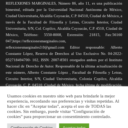
REFLEXIONES MARGINALES, Número 86, año 11, es una publicación
bimestral, editada por la Universidad Nacional Autónoma de México,
Ciudad Universitaria, Alcaldía Coyoacán, C.P. 04510, Ciudad de México, a
través de la Facultad de Filosofía y Letras, Circuito Interior, Ciudad
Universitaria, S/N, Col. Copilco, Alcaldía Coyoacán, C.P. 4510, Ciudad de
México, Teléfono: 5550-8008, Extensión: 21815, Fax:56160
047,https://reflexionesmarginales.com,
reflexionesmarginales3.0@gmail.com Editor responsable: Alberto
Constante López, Reserva de Derechos al Uso Exclusivo No. 04-2022-
052718494700- 102, ISSN: 2007-8501 otorgados ambos por el Instituto
Nacional de Derecho de Autor. Responsable de la última actualización de
este número, Alberto Constante López , Facultad de Filosofía y Letras,
Circuito Interior, S/N, Ciudad Universitaria, Colonia Copilco, Alcaldía
Coyoacán, C. P., 04510, Ciudad de México, fecha última de modificación,
1 de abril de 2025. Las opiniones expresadas por los autores no
Usamos cookies en nuestro sitio web para brindarle la mejor
necesariamente reflejan la postura de la revista, ni de Universidad Nacional
experiencia, recordando sus preferencias y visitas repetidas. Al
Autónoma de México. Los autores son responsables de los contenidos de
hacer clic en "Aceptar todas", acepta el uso de TODAS las
sus artículos. Se autoriza la reproducción total o parcial de los textos aquí
cookies. Sin embargo, puede visitar "Configuración de
cookies" para proporcionar un consentimiento controlado.
publicados siempre y cuando se cite la fuente completa y la dirección
electrónica de la publicación.
Configuración de Cookies
Aceptar todas