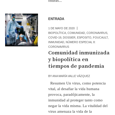
fisuras...
ENTRADA
1 DE MAYO DE 2020
BIOPOLÍTICA
,
COMUNIDAD
,
CORONAVIRUS
,
COVID-19
,
DOSSIER
,
ESPOSITO
,
FOUCAULT
,
INMUNIDAD
,
NÚMERO ESPECIAL 8:
CORONAVIRUS
Comunidad inmunizada
y biopolítica en
tiempos de pandemia
BY
ANA MARÍA VALLE VÁZQUEZ
Resumen Un virus, como potencia
vital, al desafiar la vida humana
provoca, paradójicamente, la
inmunidad al proteger tanto como
negar la vida misma. La vitalidad del
virus amenaza la vida de la