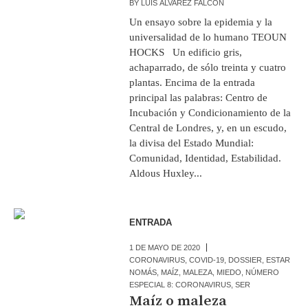
BY
LUIS ÁLVAREZ FALCÓN
Un ensayo sobre la epidemia y la
universalidad de lo humano TEOUN
HOCKS Un edificio gris,
achaparrado, de sólo treinta y cuatro
plantas. Encima de la entrada
principal las palabras: Centro de
Incubación y Condicionamiento de la
Central de Londres, y, en un escudo,
la divisa del Estado Mundial:
Comunidad, Identidad, Estabilidad.
Aldous Huxley...
ENTRADA
1 DE MAYO DE 2020
CORONAVIRUS
,
COVID-19
,
DOSSIER
,
ESTAR
NOMÁS
,
MAÍZ
,
MALEZA
,
MIEDO
,
NÚMERO
ESPECIAL 8: CORONAVIRUS
,
SER
Maíz o maleza