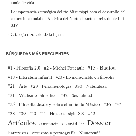
modo de vida
La importancia estratégica del río Mississippi para el desarrollo del
comercio colonial en América del Norte durante el reinado de Luis
XIV
Catálogo razonado de la lujuria
BÚSQUEDAS MÁS FRECUENTES
#15 - Badiou
#1 - Filosofía 2.0
#2 - Michel Foucault
#18 - Literatura Infantil
#20 - Lo inenseñable en filosofía
#21 - Arte
#29 - Fenomenología
#30 - Naturaleza
#31 - Vitalismo Filosófico
#32 - Sexualidad
#35 - Filosofía desde y sobre el norte de México
#36
#37
#38
#39
#40
#41 - Hojear el siglo XX
#42
Dossier
Artículos
coronavirus
covid-19
Entrevistas
erotismo y pornografía
Numero#68