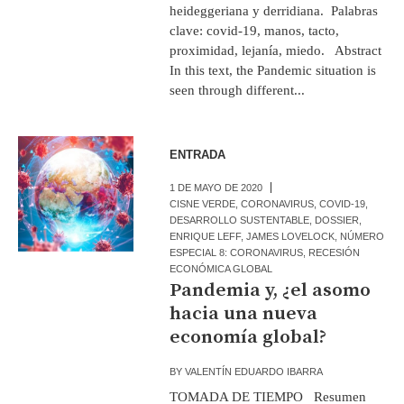
heideggeriana y derridiana. Palabras
clave: covid-19, manos, tacto,
proximidad, lejanía, miedo. Abstract
In this text, the Pandemic situation is
seen through different...
ENTRADA
1 DE MAYO DE 2020
CISNE VERDE
,
CORONAVIRUS
,
COVID-19
,
DESARROLLO SUSTENTABLE
,
DOSSIER
,
ENRIQUE LEFF
,
JAMES LOVELOCK
,
NÚMERO
ESPECIAL 8: CORONAVIRUS
,
RECESIÓN
ECONÓMICA GLOBAL
Pandemia y, ¿el asomo
hacia una nueva
economía global?
BY
VALENTÍN EDUARDO IBARRA
TOMADA DE TIEMPO Resumen