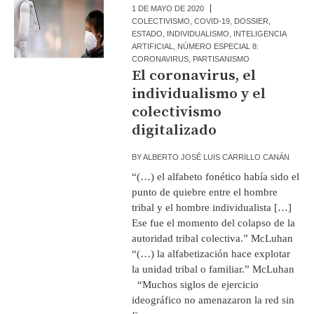
1 DE MAYO DE 2020
COLECTIVISMO
,
COVID-19
,
DOSSIER
,
ESTADO
,
INDIVIDUALISMO
,
INTELIGENCIA
ARTIFICIAL
,
NÚMERO ESPECIAL 8:
CORONAVIRUS
,
PARTISANISMO
El coronavirus, el
individualismo y el
colectivismo
digitalizado
BY
ALBERTO JOSÉ LUIS CARRILLO CANÁN
“(…) el alfabeto fonético había sido el
punto de quiebre entre el hombre
tribal y el hombre individualista […]
Ese fue el momento del colapso de la
autoridad tribal colectiva.” McLuhan
“(…) la alfabetización hace explotar
la unidad tribal o familiar.” McLuhan
“Muchos siglos de ejercicio
ideográfico no amenazaron la red sin