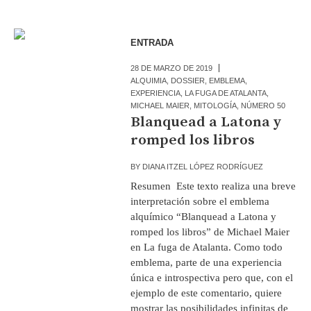
ENTRADA
28 DE MARZO DE 2019
ALQUIMIA
,
DOSSIER
,
EMBLEMA
,
EXPERIENCIA
,
LA FUGA DE ATALANTA
,
MICHAEL MAIER
,
MITOLOGÍA
,
NÚMERO 50
Blanquead a Latona y
romped los libros
BY
DIANA ITZEL LÓPEZ RODRÍGUEZ
Resumen Este texto realiza una breve
interpretación sobre el emblema
alquímico “Blanquead a Latona y
romped los libros” de Michael Maier
en La fuga de Atalanta. Como todo
emblema, parte de una experiencia
única e introspectiva pero que, con el
ejemplo de este comentario, quiere
mostrar las posibilidades infinitas de