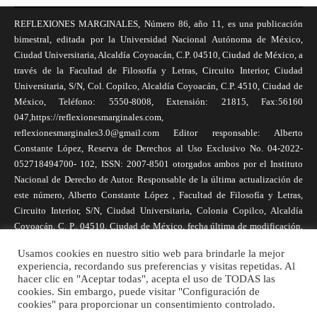
REFLEXIONES MARGINALES, Número 86, año 11, es una publicación
bimestral, editada por la Universidad Nacional Autónoma de México,
Ciudad Universitaria, Alcaldía Coyoacán, C.P. 04510, Ciudad de México, a
través de la Facultad de Filosofía y Letras, Circuito Interior, Ciudad
Universitaria, S/N, Col. Copilco, Alcaldía Coyoacán, C.P. 4510, Ciudad de
México, Teléfono: 5550-8008, Extensión: 21815, Fax:56160
047,https://reflexionesmarginales.com,
reflexionesmarginales3.0@gmail.com Editor responsable: Alberto
Constante López, Reserva de Derechos al Uso Exclusivo No. 04-2022-
052718494700- 102, ISSN: 2007-8501 otorgados ambos por el Instituto
Nacional de Derecho de Autor. Responsable de la última actualización de
este número, Alberto Constante López , Facultad de Filosofía y Letras,
Circuito Interior, S/N, Ciudad Universitaria, Colonia Copilco, Alcaldía
Coyoacán, C. P., 04510, Ciudad de México, fecha última de modificación,
1 de abril de 2025. Las opiniones expresadas por los autores no
Usamos cookies en nuestro sitio web para brindarle la mejor
necesariamente reflejan la postura de la revista, ni de Universidad Nacional
experiencia, recordando sus preferencias y visitas repetidas. Al
Autónoma de México. Los autores son responsables de los contenidos de
hacer clic en "Aceptar todas", acepta el uso de TODAS las
sus artículos. Se autoriza la reproducción total o parcial de los textos aquí
cookies. Sin embargo, puede visitar "Configuración de
cookies" para proporcionar un consentimiento controlado.
publicados siempre y cuando se cite la fuente completa y la dirección