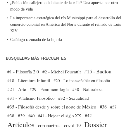
¿Población callejera o habitante de la calle? Una apuesta por otro
modo de vida
La importancia estratégica del río Mississippi para el desarrollo del
comercio colonial en América del Norte durante el reinado de Luis
XIV
Catálogo razonado de la lujuria
BÚSQUEDAS MÁS FRECUENTES
#15 - Badiou
#1 - Filosofía 2.0
#2 - Michel Foucault
#18 - Literatura Infantil
#20 - Lo inenseñable en filosofía
#21 - Arte
#29 - Fenomenología
#30 - Naturaleza
#31 - Vitalismo Filosófico
#32 - Sexualidad
#35 - Filosofía desde y sobre el norte de México
#36
#37
#38
#39
#40
#41 - Hojear el siglo XX
#42
Dossier
Artículos
coronavirus
covid-19