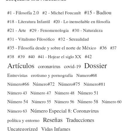
#15 - Badiou
#1 - Filosofía 2.0
#2 - Michel Foucault
#18 - Literatura Infantil
#20 - Lo inenseñable en filosofía
#21 - Arte
#29 - Fenomenología
#30 - Naturaleza
#31 - Vitalismo Filosófico
#32 - Sexualidad
#35 - Filosofía desde y sobre el norte de México
#36
#37
#38
#39
#40
#41 - Hojear el siglo XX
#42
Dossier
Artículos
coronavirus
covid-19
Entrevistas
erotismo y pornografía
Numero#68
Número#66
Número#72
Número#75
Número#81
Número 51
Número 43
Número 47
Número 48
Número 54
Número 56
Número 58
Número 60
Número 55
Número Especial 8: Coronavirus
Número 63
Reseñas
Traducciones
política y entorno
Uncategorized
Vidas Infames