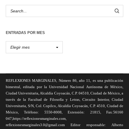
ENTRADAS POR MES
REFLEXIONES MARGINALES, Número 86, año 11, es una publicación
bimestral, editada por la Universidad Nacional Autónoma de México,
Ciudad Universitaria, Alcaldía Coyoacán, C.P. 04510, Ciudad de México, a
través de la Facultad de Filosofía y Letras, Circuito Interior, Ciudad
Universitaria, S/N, Col. Copilco, Alcaldía Coyoacán, C.P. 4510, Ciudad de
México, Teléfono: 5550-8008, Extensión: 21815, Fax:56160
047,https://reflexionesmarginales.com,
reflexionesmarginales3.0@gmail.com Editor responsable: Alberto