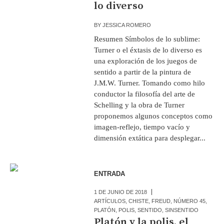
lo diverso
BY
JESSICA ROMERO
Resumen Símbolos de lo sublime:
Turner o el éxtasis de lo diverso es
una exploración de los juegos de
sentido a partir de la pintura de
J.M.W. Turner. Tomando como hilo
conductor la filosofía del arte de
Schelling y la obra de Turner
proponemos algunos conceptos como
imagen-reflejo, tiempo vacío y
dimensión extática para desplegar...
ENTRADA
1 DE JUNIO DE 2018
ARTÍCULOS
,
CHISTE
,
FREUD
,
NÚMERO 45
,
PLATÓN
,
POLIS
,
SENTIDO
,
SINSENTIDO
Platón y la polis, el