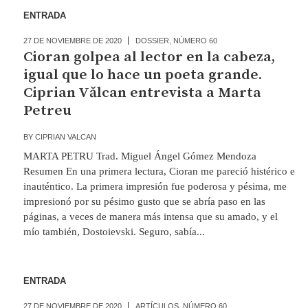
ENTRADA
27 DE NOVIEMBRE DE 2020
DOSSIER
,
NÚMERO 60
Cioran golpea al lector en la cabeza,
igual que lo hace un poeta grande.
Ciprian Vălcan entrevista a Marta
Petreu
BY
CIPRIAN VALCAN
MARTA PETRU Trad. Miguel Ángel Gómez Mendoza
Resumen En una primera lectura, Cioran me pareció histérico e
inauténtico. La primera impresión fue poderosa y pésima, me
impresionó por su pésimo gusto que se abría paso en las
páginas, a veces de manera más intensa que su amado, y el
mío también, Dostoievski. Seguro, sabía...
ENTRADA
27 DE NOVIEMBRE DE 2020
ARTÍCULOS
,
NÚMERO 60