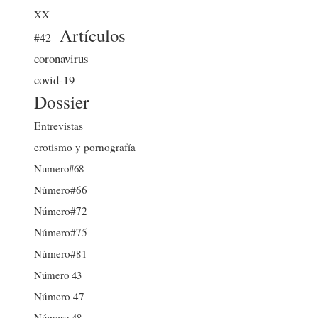
XX
Artículos
#42
coronavirus
covid-19
Dossier
Entrevistas
erotismo y pornografía
Numero#68
Número#66
Número#72
Número#75
Número#81
Número 43
Número 47
Número 48