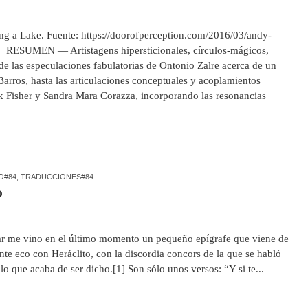
g a Lake. Fuente: https://doorofperception.com/2016/03/andy-
 RESUMEN — Artistagens hipersticionales, círculos-mágicos,
e las especulaciones fabulatorias de Ontonio Zalre acerca de un
Barros, hasta las articulaciones conceptuales y acoplamientos
k Fisher y Sandra Mara Corazza, incorporando las resonancias
O#84
,
TRADUCCIONES#84
o
r me vino en el último momento un pequeño epígrafe que viene de
e eco con Heráclito, con la discordia concors de la que se habló
o que acaba de ser dicho.[1] Son sólo unos versos: “Y si te...