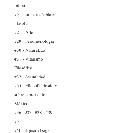
Infantil
#20 - Lo inenseñable en
filosofía
#21 - Arte
#29 - Fenomenología
#30 - Naturaleza
#31 - Vitalismo
Filosófico
#32 - Sexualidad
#35 - Filosofía desde y
sobre el norte de
México
#36
#37
#38
#39
#40
#41 - Hojear el siglo