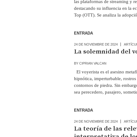
las plataformas de streaming y r
destacando su influencia en la e
Top (OTT). Se analiza la adopción
ENTRADA
24 DE NOVIEMBRE DE 2024
ARTÍCU
La solemnidad del v
BY
CIPRIAN VALCAN
El voyerista es el asesino metafís
hipnótica, imperturbable, rostr
contornos de piedra. Sin embargo
sea perecedero, pasajero, sometid
ENTRADA
24 DE NOVIEMBRE DE 2024
ARTÍCU
La teoría de las rel
interpretativa de l