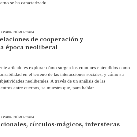
rno se ha caracterizado...
LOS#84
,
NÚMERO#84
elaciones de cooperación y
la época neoliberal
nte artículo es explorar cómo surgen los comunes entendidos como
nsabilidad en el terreno de las interacciones sociales, y cómo su
ubjetividades neoliberales. A través de un análisis de las
ntros entre cuerpos, se muestra que, para hablar...
LOS#84
,
NÚMERO#84
cionales, círculos-mágicos, infersferas