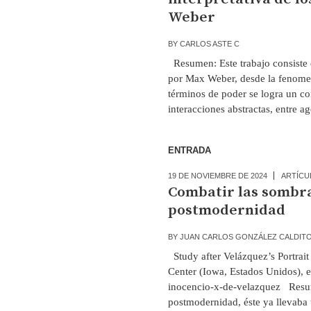
Weber
BY
CARLOS ASTE C
Resumen: Este trabajo consiste e
por Max Weber, desde la fenomen
términos de poder se logra un co
interacciones abstractas, entre a
ENTRADA
19 DE NOVIEMBRE DE 2024
ARTÍCU
Combatir las sombra
postmodernidad
BY
JUAN CARLOS GONZÁLEZ CALDIT
Study after Velázquez’s Portrai
Center (Iowa, Estados Unidos), en
inocencio-x-de-velazquez Resum
postmodernidad, éste ya llevaba