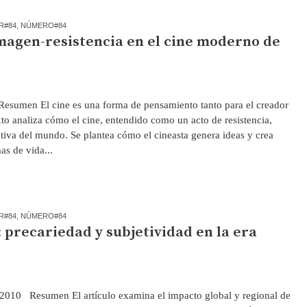
R#84
,
NÚMERO#84
imagen-resistencia en el cine moderno de
esumen El cine es una forma de pensamiento tanto para el creador
xto analiza cómo el cine, entendido como un acto de resistencia,
iva del mundo. Se plantea cómo el cineasta genera ideas y crea
as de vida...
R#84
,
NÚMERO#84
 precariedad y subjetividad en la era
 2010 Resumen El artículo examina el impacto global y regional de