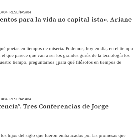
O#84
,
RESEÑAS#84
tos para la vida no capital-ista». Ariane
é poetas en tiempos de miseria. Podemos, hoy en día, en el tiempo
 el que parece que van a ser los grandes gurús de la tecnología los
uestro tiempo, preguntarnos ¿para qué filósofos en tiempos de
O#84
,
RESEÑAS#84
tencia”. Tres Conferencias de Jorge
 los hijos del siglo que fueron embaucados por las promesas que