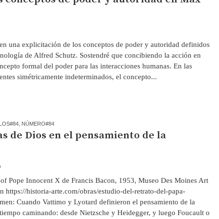
n una explicitación de los conceptos de poder y autoridad definidos
ología de Alfred Schutz. Sostendré que concibiendo la acción en
ncepto formal del poder para las interacciones humanas. En las
gentes simétricamente indeterminados, el concepto...
LOS#84
,
NÚMERO#84
s de Dios en el pensamiento de la
O
t of Pope Innocent X de Francis Bacon, 1953, Museo Des Moines Art
 https://historia-arte.com/obras/estudio-del-retrato-del-papa-
en: Cuando Vattimo y Lyotard definieron el pensamiento de la
 tiempo caminando: desde Nietzsche y Heidegger, y luego Foucault o