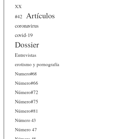
XX
Artículos
#42
coronavirus
covid-19
Dossier
Entrevistas
erotismo y pornografía
Numero#68
Número#66
Número#72
Número#75
Número#81
Número 43
Número 47
Número 48