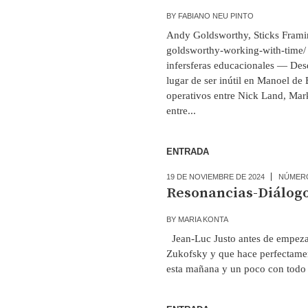
BY
FABIANO NEU PINTO
Andy Goldsworthy, Sticks Framin
goldsworthy-working-with-time/
infersferas educacionales — Desd
lugar de ser inútil en Manoel de 
operativos entre Nick Land, Mar
entre...
ENTRADA
19 DE NOVIEMBRE DE 2024
NÚMER
Resonancias-Diálog
BY
MARIA KONTA
Jean-Luc Justo antes de empeza
Zukofsky y que hace perfectament
esta mañana y un poco con todo l