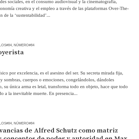
edes sociales, en el consumo audiovisual y la cinematografía,
conomía creativa y el empleo a través de las plataformas Over-The-
 de la ‘sustentabilidad’...
LOS#84
,
NÚMERO#84
oyerista
ico por excelencia, es el asesino del ser. Su secreta mirada fija,
os y sombras, cuerpos o emociones, congelándolos, dándoles
, su única arma es letal, transforma todo en objeto, hace que todo
o a la inevitable muerte. En presencia...
LOS#84
,
NÚMERO#84
evancias de Alfred Schutz como matriz
os conceptos de poder y autoridad en Max