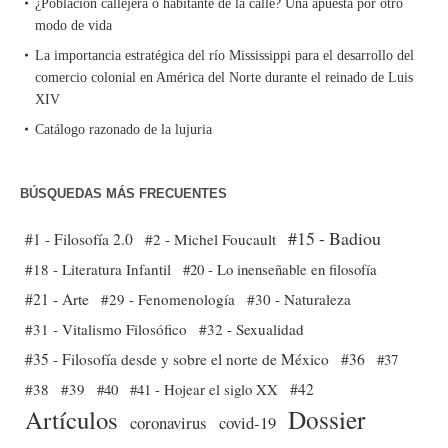
¿Población callejera o habitante de la calle? Una apuesta por otro
modo de vida
La importancia estratégica del río Mississippi para el desarrollo del
comercio colonial en América del Norte durante el reinado de Luis
XIV
Catálogo razonado de la lujuria
BÚSQUEDAS MÁS FRECUENTES
#15 - Badiou
#1 - Filosofía 2.0
#2 - Michel Foucault
#18 - Literatura Infantil
#20 - Lo inenseñable en filosofía
#21 - Arte
#29 - Fenomenología
#30 - Naturaleza
#31 - Vitalismo Filosófico
#32 - Sexualidad
#35 - Filosofía desde y sobre el norte de México
#36
#37
#38
#39
#40
#41 - Hojear el siglo XX
#42
Dossier
Artículos
coronavirus
covid-19