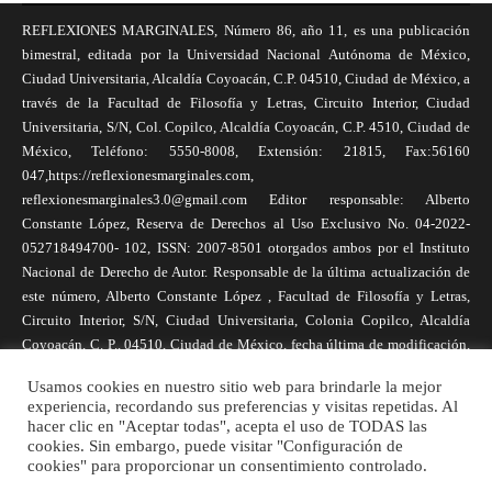
REFLEXIONES MARGINALES, Número 86, año 11, es una publicación
bimestral, editada por la Universidad Nacional Autónoma de México,
Ciudad Universitaria, Alcaldía Coyoacán, C.P. 04510, Ciudad de México, a
través de la Facultad de Filosofía y Letras, Circuito Interior, Ciudad
Universitaria, S/N, Col. Copilco, Alcaldía Coyoacán, C.P. 4510, Ciudad de
México, Teléfono: 5550-8008, Extensión: 21815, Fax:56160
047,https://reflexionesmarginales.com,
reflexionesmarginales3.0@gmail.com Editor responsable: Alberto
Constante López, Reserva de Derechos al Uso Exclusivo No. 04-2022-
052718494700- 102, ISSN: 2007-8501 otorgados ambos por el Instituto
Nacional de Derecho de Autor. Responsable de la última actualización de
este número, Alberto Constante López , Facultad de Filosofía y Letras,
Circuito Interior, S/N, Ciudad Universitaria, Colonia Copilco, Alcaldía
Coyoacán, C. P., 04510, Ciudad de México, fecha última de modificación,
1 de abril de 2025. Las opiniones expresadas por los autores no
Usamos cookies en nuestro sitio web para brindarle la mejor
necesariamente reflejan la postura de la revista, ni de Universidad Nacional
experiencia, recordando sus preferencias y visitas repetidas. Al
Autónoma de México. Los autores son responsables de los contenidos de
hacer clic en "Aceptar todas", acepta el uso de TODAS las
sus artículos. Se autoriza la reproducción total o parcial de los textos aquí
cookies. Sin embargo, puede visitar "Configuración de
cookies" para proporcionar un consentimiento controlado.
publicados siempre y cuando se cite la fuente completa y la dirección
electrónica de la publicación.