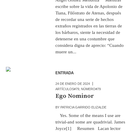
escribe sobre la vida de Apolonio de
Tiana, Filóstrato de Atenas, después
de recordar una serie de hechos
extraños registrados en las tierras de
los bárbaros, siente la necesidad de
detenerse en una costumbre que
considera digna de aprecio: “Cuando
muere un...
ENTRADA
24 DE ENERO DE 2024
ARTÍCULOS#79
,
NÚMERO#79
Ego Nominor
BY
PATRICIA GARRIDO ELIZALDE
Yes. Some of the means I use are
trivial-and some are quadrivial. James
Joyce[1] Resumen Lacan lector