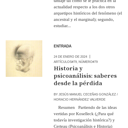
tatuaje tal como se le practica en la
actualidad respecto a los dos otros
arquetipos históricos del fenómeno (el
ancestral y el marginal); segundo,
estudiar...
ENTRADA
24 DE ENERO DE 2024
ARTÍCULOS#79
,
NÚMERO#79
Historia y
psicoanálisis: saberes
desde la pérdida
BY
JESÚS MANUEL CECEÑAS GONZÁLEZ /
HORACIO HERNÁNDEZ VALVERDE
Resumen Partiendo de las ideas
vertidas por Koselleck (¿Para qué
todavía investigación histórica?) y
Certeau (Psicoanálisis e Historia)